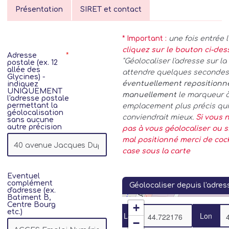
Présentation
SIRET et contact
* Important :
une fois entrée 
cliquez sur le bouton ci-de
Adresse
"Géolocaliser l'adresse sur la 
postale (ex. 12
allée des
attendre quelques secondes.
Glycines) -
éventuellement repositionn
indiquez
UNIQUEMENT
manuellement
le marqueur 
l'adresse postale
permettant la
emplacement plus précis qui
géolocalisation
conviendrait mieux.
Si vous n
sans aucune
autre précision
pas à vous géolocaliser ou si
mal positionné merci de coc
case sous la carte
Eventuel
complément
Géolocaliser depuis l'adres
d'adresse (ex.
Batiment B,
Centre Bourg
+
etc.)
Lat
Lon
−