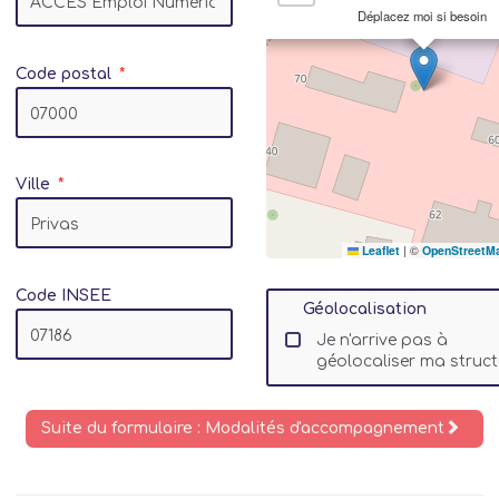
Déplacez moi si besoin
Code postal
Ville
Leaflet
|
©
OpenStreetM
Code INSEE
Géolocalisation
Je n'arrive pas à
géolocaliser ma struct
Suite du formulaire : Modalités d'accompagnement