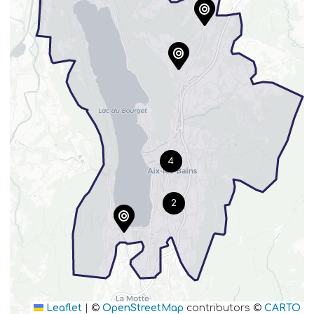
4
2
Leaflet
|
©
OpenStreetMap
contributors ©
CARTO