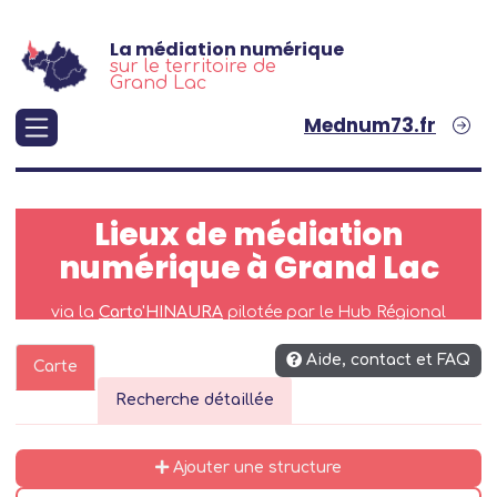
Aller au contenu principal
La médiation numérique
sur le territoire de
Grand Lac
Mednum73.fr
Lieux de médiation
numérique à Grand Lac
via la
Carto'HINAURA
pilotée par le Hub Régional
Aide, contact et FAQ
Carte
Recherche détaillée
Ajouter une structure