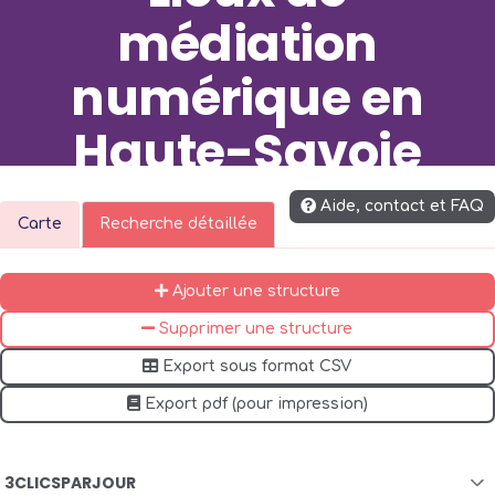
médiation
numérique en
Haute-Savoie
Aide, contact et FAQ
via la
Carto'HINAURA
pilotée par le Hub Régional
Carte
Recherche détaillée
Ajouter une structure
Supprimer une structure
Export sous format CSV
Export pdf (pour impression)
3CLICSPARJOUR