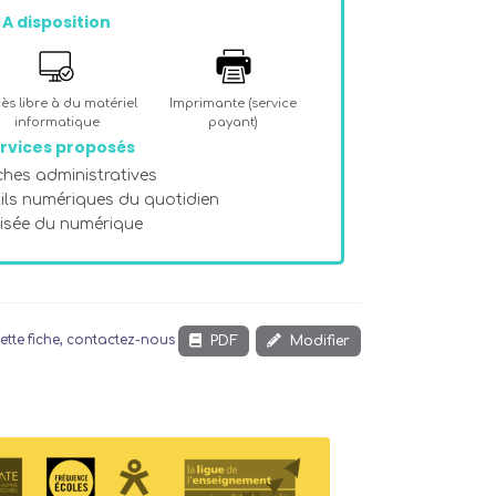
A disposition
ès libre à du matériel
Imprimante (service
informatique
payant)
rvices proposés
hes administratives
tils numériques du quotidien
risée du numérique
PDF
Modifier
ette fiche, contactez-nous