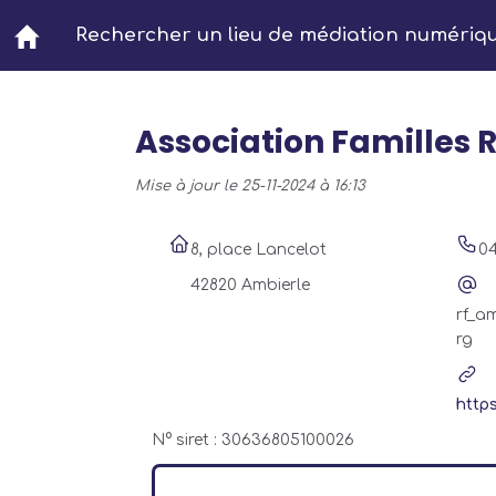
Aller au contenu principal
Rechercher un lieu de médiation numériq
Association Familles 
Mise à jour le 25-11-2024 à 16:13
8, place Lancelot
0
42820 Ambierle
rf_a
rg
https
N° siret : 30636805100026