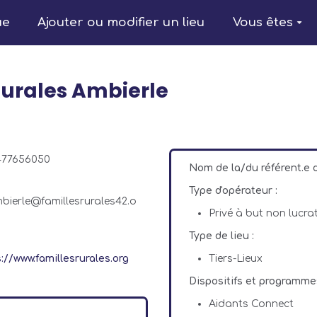
ue
Ajouter ou modifier un lieu
Vous êtes
Rurales Ambierle
477656050
Nom de la/du référent.e
Type d'opérateur :
mbierle@famillesrurales42.o
Privé à but non lucrat
Type de lieu :
://www.famillesrurales.org
Tiers-Lieux
Dispositifs et programme
Aidants Connect