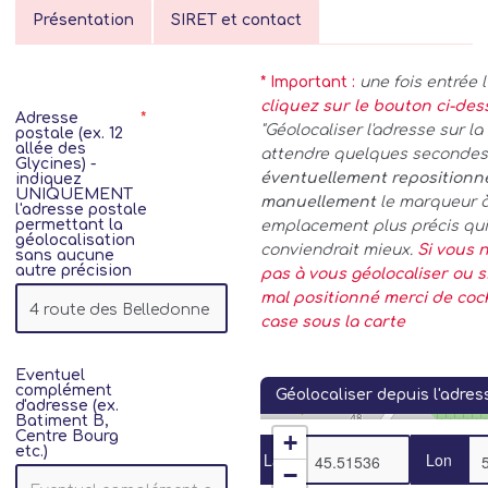
Présentation
SIRET et contact
* Important :
une fois entrée 
cliquez sur le bouton ci-de
Adresse
"Géolocaliser l'adresse sur la 
postale (ex. 12
allée des
attendre quelques secondes.
Glycines) -
éventuellement repositionn
indiquez
UNIQUEMENT
manuellement
le marqueur 
l'adresse postale
permettant la
emplacement plus précis qui
géolocalisation
conviendrait mieux.
Si vous n
sans aucune
autre précision
pas à vous géolocaliser ou si
mal positionné merci de coc
case sous la carte
Eventuel
complément
Géolocaliser depuis l'adres
d'adresse (ex.
Batiment B,
Centre Bourg
+
etc.)
Lat
Lon
−