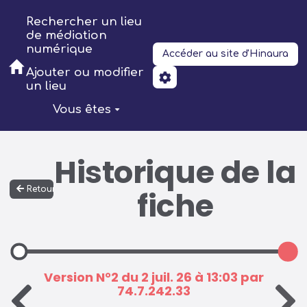
Aller au contenu principal
Rechercher un lieu
de médiation
numérique
Accéder au site d'Hinaura
Ajouter ou modifier
un lieu
Vous êtes
Historique de la
Retour
fiche
Version N°2 du 2 juil. 26 à 13:03 par
74.7.242.33