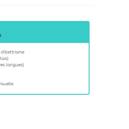
s
d'illettrisme
ais)
es langues)
isuelle