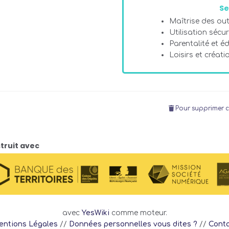
Se
Maîtrise des ou
Utilisation sécu
Parentalité et é
Loisirs et créat
Pour supprimer c
truit avec
avec
YesWiki
comme moteur.
ntions Légales
//
Données personnelles vous dites ?
//
Cont