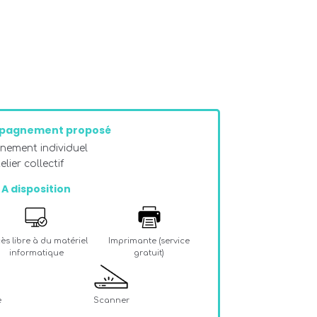
pagnement proposé
ement individuel
lier collectif
A disposition
ès libre à du matériel
Imprimante (service
informatique
gratuit)
e
Scanner