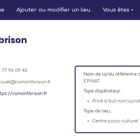
ue
Ajouter ou modifier un lieu
Vous êtes
brison
 77 96 09 43
Nom de la/du référent.e
EPINAT
cueil@csmontbrison.fr
Type d'opérateur :
tps://csmontbrison.fr
Privé à but non lucrat
Type de lieu :
Centre socio-culturel