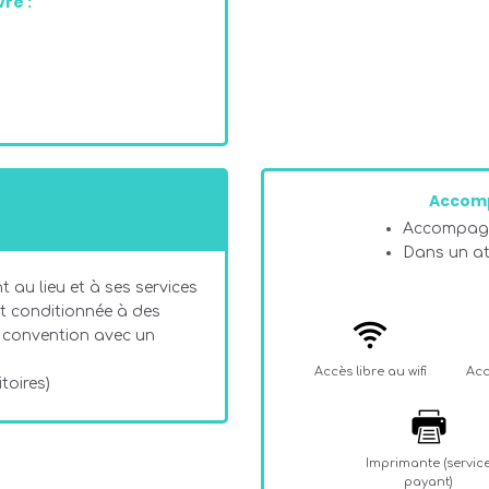
re :
Accom
Accompagn
Dans un ate
 au lieu et à ses services
st conditionnée à des
e, convention avec un
Accès libre au wifi
Acc
toires)
Imprimante (servic
payant)