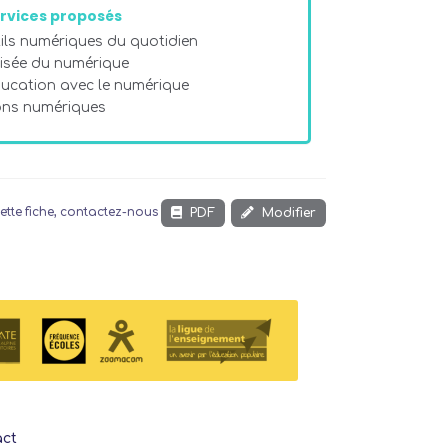
rvices proposés
tils numériques du quotidien
risée du numérique
ducation avec le numérique
ions numériques
PDF
Modifier
ette fiche, contactez-nous
act