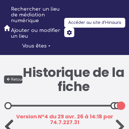
Aller au contenu principal
Rechercher un lieu
de médiation
numérique
Accéder au site d'Hinaura
Ajouter ou modifier
un lieu
Vous êtes
Historique de la
Retour
fiche
Version N°4 du 29 avr. 26 à 14:18 par
74.7.227.31