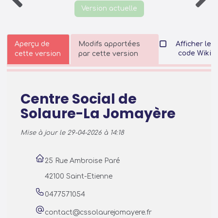
Version actuelle
Aperçu de
Modifs apportées
Afficher le
code Wiki
cette version
par cette version
Centre Social de
Solaure-La Jomayère
Mise à jour le 29-04-2026 à 14:18
25 Rue Ambroise Paré
42100 Saint-Etienne
0477571054
contact@cssolaurejomayere.fr