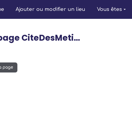
ue
Ajouter ou modifier un lieu
Vous êtes
 page CiteDesMeti…
la page