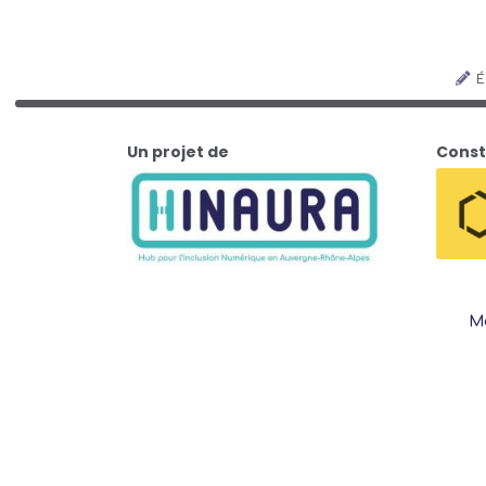
É
Un projet de
Const
Me