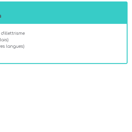
s
d'illettrisme
ais)
es langues)