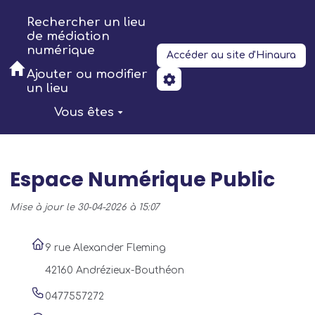
Aller au contenu principal
Rechercher un lieu
de médiation
numérique
Accéder au site d'Hinaura
Ajouter ou modifier
un lieu
Vous êtes
Espace Numérique Public
Mise à jour le 30-04-2026 à 15:07
9 rue Alexander Fleming
42160 Andrézieux-Bouthéon
0477557272