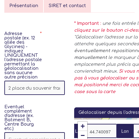
Présentation
SIRET et contact
* Important :
une fois entrée 
cliquez sur le bouton ci-de
Adresse
"Géolocaliser l'adresse sur la 
postale (ex. 12
allée des
attendre quelques secondes.
Glycines) -
éventuellement repositionn
indiquez
UNIQUEMENT
manuellement
le marqueur 
l'adresse postale
permettant la
emplacement plus précis qui
géolocalisation
conviendrait mieux.
Si vous n
sans aucune
autre précision
pas à vous géolocaliser ou si
mal positionné merci de coc
case sous la carte
Eventuel
complément
Géolocaliser depuis l'adres
d'adresse (ex.
Batiment B,
Centre Bourg
+
etc.)
Lat
Lon
−