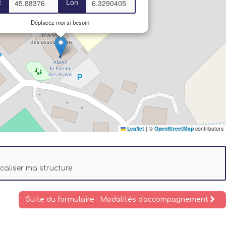
t
Lon
Déplacez moi si besoin
Leaflet
|
©
OpenStreetMap
contributors
ocaliser ma structure
Suite du formulaire : Modalités d'accompagnement