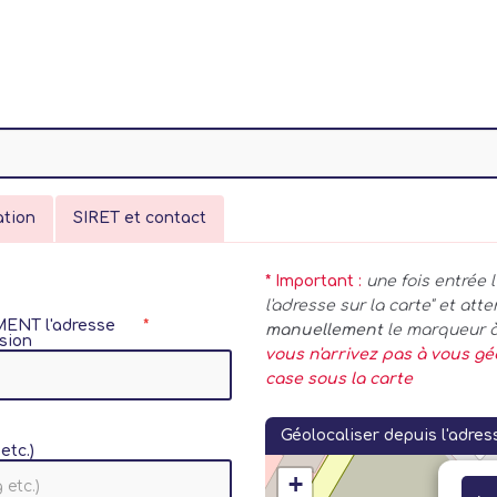
ation
SIRET et contact
* Important :
une fois entrée 
l'adresse sur la carte" et at
EMENT l'adresse
manuellement
le marqueur à
sion
vous n'arrivez pas à vous gé
case sous la carte
Géolocaliser depuis l'adres
etc.)
+