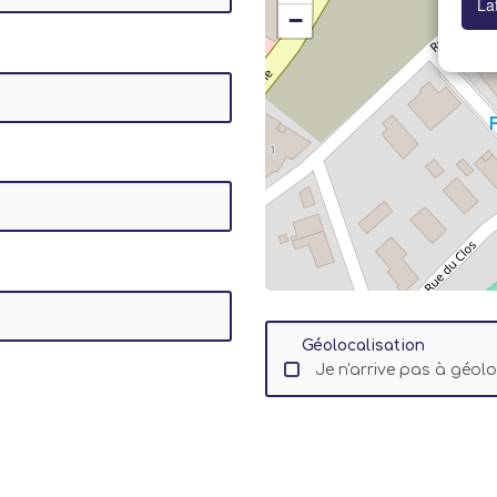
La
−
Géolocalisation
Je n'arrive pas à géol