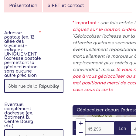
Présentation
SIRET et contact
* Important :
une fois entrée 
cliquez sur le bouton ci-de
Adresse
"Géolocaliser l'adresse sur la 
postale (ex. 12
allée des
attendre quelques secondes.
Glycines) -
éventuellement repositionn
indiquez
UNIQUEMENT
manuellement
le marqueur 
l'adresse postale
permettant la
emplacement plus précis qui
géolocalisation
conviendrait mieux.
Si vous n
sans aucune
autre précision
pas à vous géolocaliser ou si
mal positionné merci de coc
case sous la carte
Eventuel
complément
Géolocaliser depuis l'adres
d'adresse (ex.
Batiment B,
Centre Bourg
+
etc.)
Lat
Lon
−