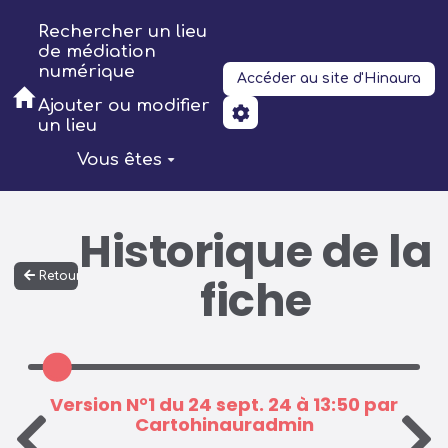
Aller au contenu principal
Rechercher un lieu
de médiation
numérique
Accéder au site d'Hinaura
Ajouter ou modifier
un lieu
Vous êtes
Historique de la
Retour
fiche
Version N°1 du 24 sept. 24 à 13:50 par
Cartohinauradmin