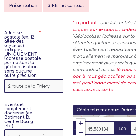
Présentation
SIRET et contact
* Important :
une fois entrée 
cliquez sur le bouton ci-de
Adresse
"Géolocaliser l'adresse sur la 
postale (ex. 12
allée des
attendre quelques secondes.
Glycines) -
éventuellement repositionn
indiquez
UNIQUEMENT
manuellement
le marqueur 
l'adresse postale
permettant la
emplacement plus précis qui
géolocalisation
conviendrait mieux.
Si vous n
sans aucune
autre précision
pas à vous géolocaliser ou si
mal positionné merci de coc
case sous la carte
Eventuel
complément
Géolocaliser depuis l'adres
d'adresse (ex.
Batiment B,
Centre Bourg
+
etc.)
Lat
Lon
−