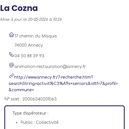
La Cozna
Mise à jour le 20-05-2026 à 10:26
17 chemin du Maquis
74000 Annecy
04 50 88 39 93
animation-restauration@annecy.fr
http://www.annecy.fr/7-recherche.htm?
searchString=activit%C3%A9s+seniors&idtf=7&profil=
&commune=
N° siret : 20006340201063
Type d'opérateur :
Public : Collectivité