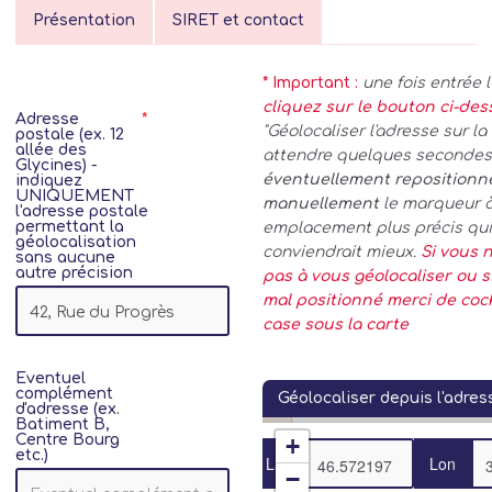
Présentation
SIRET et contact
* Important :
une fois entrée 
cliquez sur le bouton ci-de
Adresse
"Géolocaliser l'adresse sur la 
postale (ex. 12
allée des
attendre quelques secondes.
Glycines) -
éventuellement repositionn
indiquez
UNIQUEMENT
manuellement
le marqueur 
l'adresse postale
permettant la
emplacement plus précis qui
géolocalisation
conviendrait mieux.
Si vous n
sans aucune
autre précision
pas à vous géolocaliser ou si
mal positionné merci de coc
case sous la carte
Eventuel
complément
Géolocaliser depuis l'adres
d'adresse (ex.
Batiment B,
Centre Bourg
+
etc.)
Lat
Lon
−