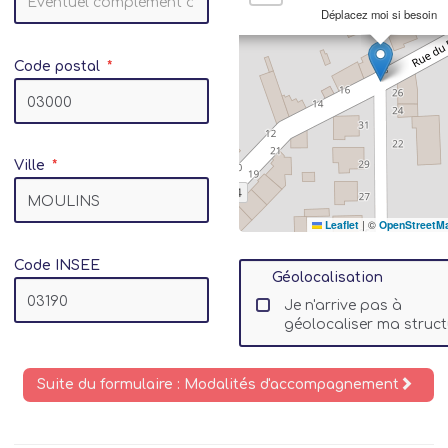
Déplacez moi si besoin
Code postal
Ville
Leaflet
|
©
OpenStreetM
Code INSEE
Géolocalisation
Je n'arrive pas à
géolocaliser ma struct
Suite du formulaire : Modalités d'accompagnement