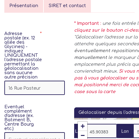
Présentation
SIRET et contact
* Important :
une fois entrée 
cliquez sur le bouton ci-de
Adresse
"Géolocaliser l'adresse sur la 
postale (ex. 12
allée des
attendre quelques secondes.
Glycines) -
éventuellement repositionn
indiquez
UNIQUEMENT
manuellement
le marqueur 
l'adresse postale
permettant la
emplacement plus précis qui
géolocalisation
conviendrait mieux.
Si vous n
sans aucune
autre précision
pas à vous géolocaliser ou si
mal positionné merci de coc
case sous la carte
Eventuel
complément
Géolocaliser depuis l'adres
d'adresse (ex.
Batiment B,
Centre Bourg
+
etc.)
Lat
Lon
−