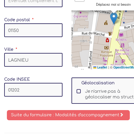
Déplacez moi si besoin
Code postal
Ville
Leaflet
|
©
OpenStreetM
Code INSEE
Géolocalisation
Je n'arrive pas à
géolocaliser ma struct
Suite du formulaire : Modalités d'accompagnement