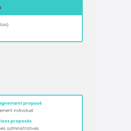
s
ais)
gnement proposé
ment individuel
ices proposés
es administratives