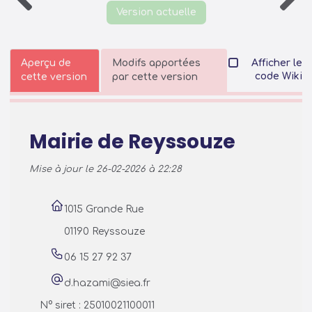
Version actuelle
Aperçu de
Modifs apportées
Afficher le
code Wiki
cette version
par cette version
Mairie de Reyssouze
Mise à jour le 26-02-2026 à 22:28
1015 Grande Rue
01190 Reyssouze
06 15 27 92 37
d.hazami@siea.fr
N° siret : 25010021100011