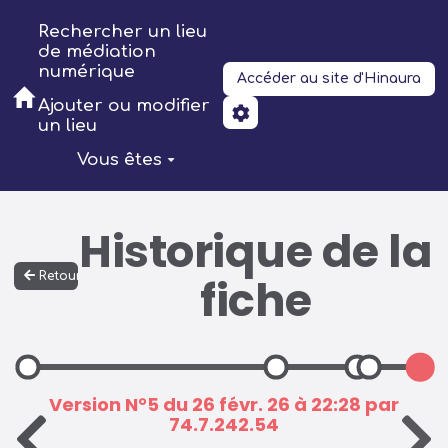
Aller au contenu principal
Rechercher un lieu
de médiation
numérique
Accéder au site d'Hinaura
Ajouter ou modifier
un lieu
Vous êtes
Historique de la
Retour
fiche
Version N°5 du 26 févr. 26 à 22:28 par
74.7.242.54