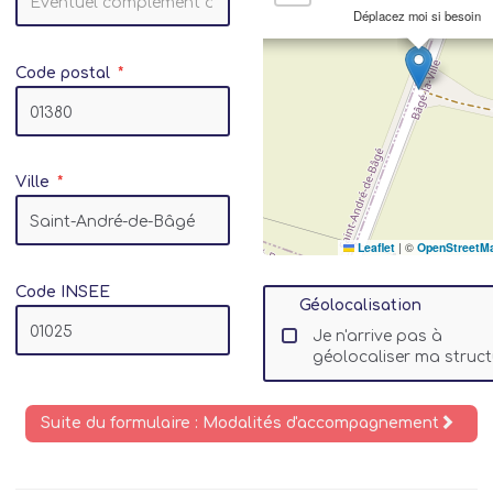
Déplacez moi si besoin
Code postal
Ville
Leaflet
|
©
OpenStreetM
Code INSEE
Géolocalisation
Je n'arrive pas à
géolocaliser ma struct
Suite du formulaire : Modalités d'accompagnement