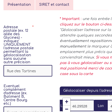
Présentation
SIRET et contact
* Important :
une fois entrée 
cliquez sur le bouton ci-de
Adresse
"Géolocaliser l'adresse sur la 
postale (ex. 12
allée des
attendre quelques secondes.
Glycines) -
éventuellement repositionn
indiquez
UNIQUEMENT
manuellement
le marqueur 
l'adresse postale
permettant la
emplacement plus précis qui
géolocalisation
conviendrait mieux.
Si vous n
sans aucune
autre précision
pas à vous géolocaliser ou si
mal positionné merci de coc
case sous la carte
Eventuel
complément
Géolocaliser depuis l'adres
d'adresse (ex.
Batiment B,
Centre Bourg
+
etc.)
Lat
Lon
−