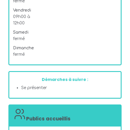
fermé
Vendredi
09h00 à
12h00
Samedi
fermé
Dimanche
fermé
Démarches à suivre :
Se présenter
Publics accueillis