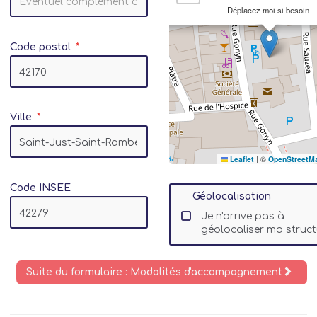
Déplacez moi si besoin
Code postal
Ville
Leaflet
|
©
OpenStreetM
Code INSEE
Géolocalisation
Je n'arrive pas à
géolocaliser ma struct
Suite du formulaire : Modalités d'accompagnement