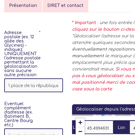
Présentation
SIRET et contact
* Important :
une fois entrée 
cliquez sur le bouton ci-de
Adresse
"Géolocaliser l'adresse sur la 
postale (ex. 12
allée des
attendre quelques secondes.
Glycines) -
éventuellement repositionn
indiquez
UNIQUEMENT
manuellement
le marqueur 
l'adresse postale
permettant la
emplacement plus précis qui
géolocalisation
conviendrait mieux.
Si vous n
sans aucune
autre précision
pas à vous géolocaliser ou si
mal positionné merci de coc
case sous la carte
Eventuel
complément
Géolocaliser depuis l'adres
d'adresse (ex.
Batiment B,
Centre Bourg
+
etc.)
Lat
Lon
−