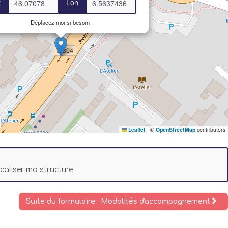
t
Lon
Déplacez moi si besoin
Leaflet
|
©
OpenStreetMap
contributors
ocaliser ma structure
Suite du formulaire : Modalités d'accompagnement