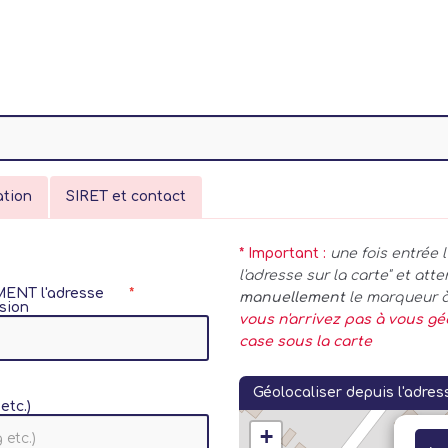
ation
SIRET et contact
* Important :
une fois entrée 
l'adresse sur la carte" et at
EMENT l'adresse
manuellement
le marqueur à
sion
vous n'arrivez pas à vous gé
case sous la carte
Géolocaliser depuis l'adres
etc.)
+