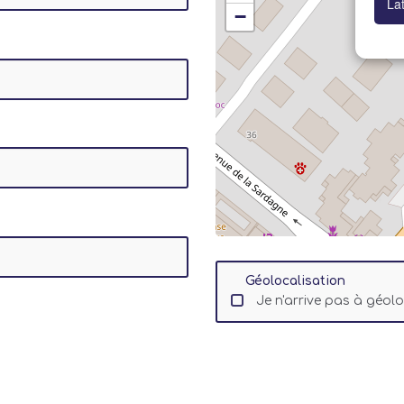
La
−
Géolocalisation
Je n'arrive pas à géol