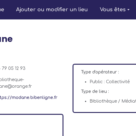
ue
Ajouter ou modifier un lieu
Vous êtes
ane
 79 05 12 93
Type d'opérateur :
bliotheque-
Public : Collectivité
ne@orange.fr
Type de lieu :
tps://modane.bibenligne.fr
Bibliothèque / Médi