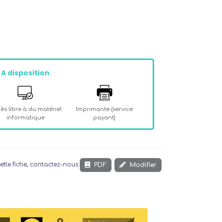
A disposition
ès libre à du matériel
Imprimante (service
informatique
payant)
PDF
Modifier
ette fiche, contactez-nous