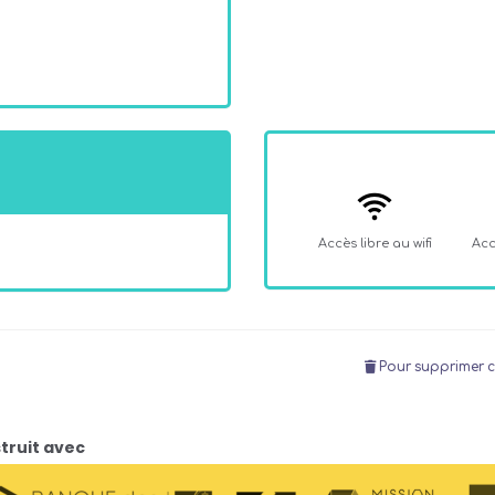
Accès libre au wifi
Acc
Pour supprimer c
truit avec