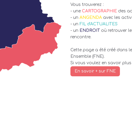
Vous trouverez :
- une
CARTOGRAPHIE
des act
- un
ANGENDA
avec les acti
- un
FIL d'ACTUALITES
- un
ENDROIT
où retrouver l
rencontre.
Cette page a été créé dans 
Ensemble (FNE).
Si vous voulez en savoir plus 
En savoir + sur FNE