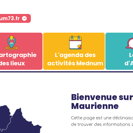
um73.fr
artographie
L'agenda des
L
des lieux
activités Mednum
d'
Bienvenue sur 
Maurienne
Cette page est une déclinais
de trouver des informations