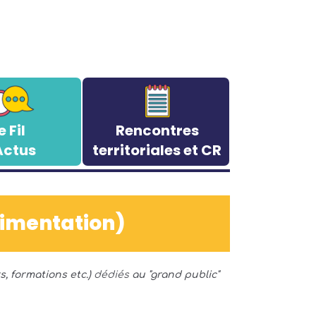
e Fil
Rencontres
Actus
territoriales et CR
rimentation)
 formations etc.)
dédiés
au "grand public"