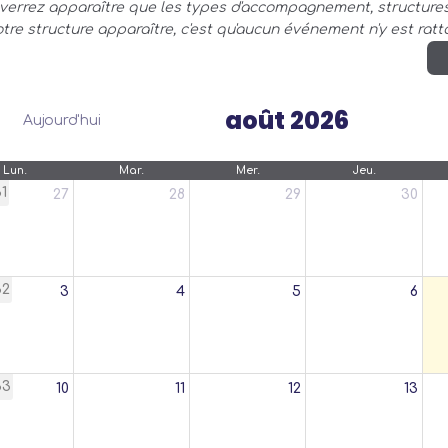
ne verrez apparaître que les types d'accompagnement, structur
re structure apparaître, c'est qu'aucun événement n'y est ratt
août 2026
Aujourd'hui
Lun.
Mar.
Mer.
Jeu.
1
27
28
29
30
32
3
4
5
6
33
10
11
12
13