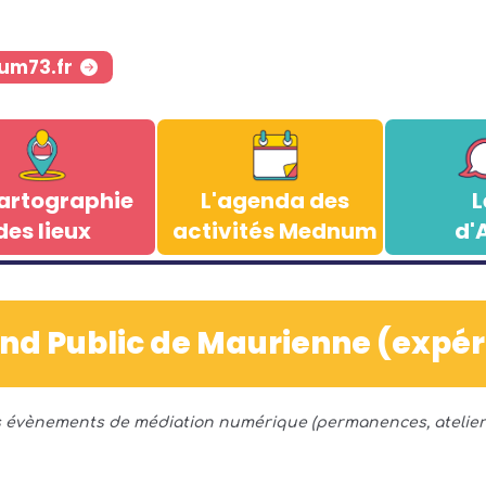
um73.fr
artographie
L'agenda des
L
des lieux
activités Mednum
d'
d Public de Maurienne (expé
s évènements de médiation numérique (permanences, ateliers,