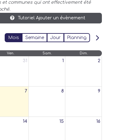
es et communes qui ont effectivement été
aché.
Tutoriel Ajouter un évènement
Mois
Semaine
Jour
Planning
Ven.
Sam.
Dim.
31
1
2
7
8
9
14
15
16