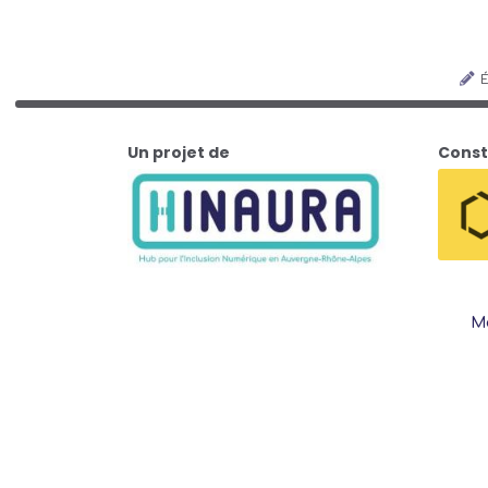
É
Un projet de
Const
Me