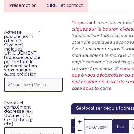
Présentation
SIRET et contact
* Important :
une fois entrée 
cliquez sur le bouton ci-de
Adresse
"Géolocaliser l'adresse sur la 
postale (ex. 12
allée des
attendre quelques secondes.
Glycines) -
éventuellement repositionn
indiquez
UNIQUEMENT
manuellement
le marqueur 
l'adresse postale
permettant la
emplacement plus précis qui
géolocalisation
conviendrait mieux.
Si vous n
sans aucune
autre précision
pas à vous géolocaliser ou si
mal positionné merci de coc
case sous la carte
Eventuel
complément
Géolocaliser depuis l'adres
d'adresse (ex.
Batiment B,
Centre Bourg
+
etc.)
Lat
Lon
−