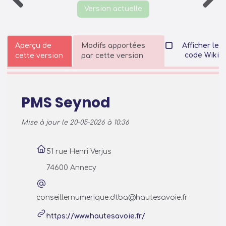
Version actuelle
Aperçu de
Modifs apportées
Afficher le
code Wiki
cette version
par cette version
PMS Seynod
Mise à jour le 20-05-2026 à 10:36
51 rue Henri Verjus
74600 Annecy
conseillernumerique.dtba@hautesavoie.fr
https://www.hautesavoie.fr/