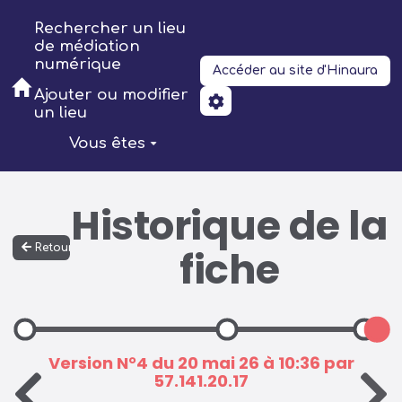
Aller au contenu principal
Rechercher un lieu
de médiation
numérique
Accéder au site d'Hinaura
Ajouter ou modifier
un lieu
Vous êtes
Historique de la
Retour
fiche
Version N°4 du 20 mai 26 à 10:36 par
57.141.20.17