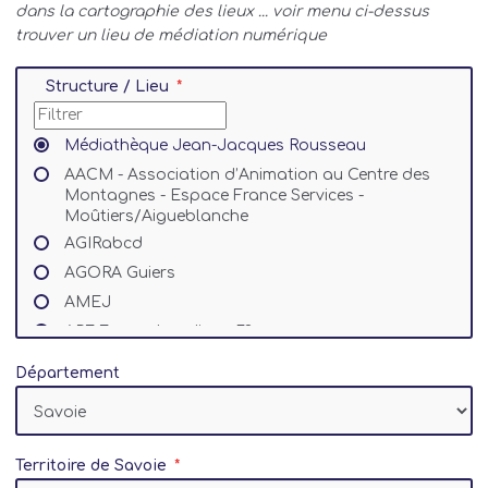
dans la cartographie des lieux ... voir menu ci-dessus
trouver un lieu de médiation numérique
Structure / Lieu
Médiathèque Jean-Jacques Rousseau
AACM - Association d’Animation au Centre des
Montagnes - Espace France Services -
Moûtiers/Aigueblanche
AGIRabcd
AGORA Guiers
AMEJ
APF France handicap 73
ARQA
Département
Accorderie du bassin chambérien et aixois
Alpinux, le LUG de Savoie
Association Bien Lire et Ecrire (Blé73)
Territoire de Savoie
Association Vie val d’Is