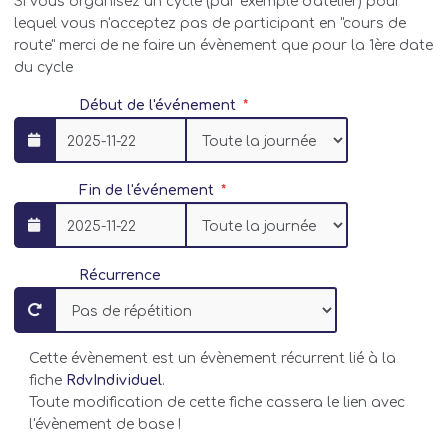
Si vous organisez un cycle (par exemple d'atelier) pour
Bibliothèque municipale
lequel vous n'acceptez pas de participant en "cours de
route" merci de ne faire un évènement que pour la 1ère date
Bibliothèque municipale
du cycle
Bibliothèque municipale Robert Laude
CCAS de Challes-les-Eaux
Début de l'événement
CCAS de Chambéry
CENTRE SOCIOCULTUREL ECLAT DE VIE
CLEF Chantemerle
Fin de l'événement
Café Biollay
Centre Social et d'Animation du Biollay
Centre Socioculturel ALCC
Récurrence
Centre socio-culturel d'Albertville
Centre socioculturel 3 p'tits cailloux - France
services Val d'Arc
Cette évènement est un évènement récurrent lié à la
Clic' & Ressources
fiche
RdvIndividuel
.
Confédération syndicale des Familles (CSF)
Toute modification de cette fiche cassera le lien avec
Courchevel Emploi–France Services
l'évènement de base !
Dynalab