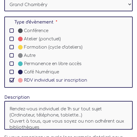
Association Vivre en Val d’Arly - MFS
Association d’Animation du Beaufortain /
Maison France Service
Type d'évènement
Association d’Education Populaire de Valloire
Conférence
Bibliotheque Grignon
Atelier (ponctuel)
Bibliotheque des deux mondes
Formation (cycle d'ateliers)
Bibliotheque municipale Agora
Autre
Bibliothèque Georges Brassens
Permanence en libre accès
Bibliothèque Gilly sur Isère
Café Numérique
Bibliothèque L'Oiseau Lire
RDV individuel sur inscription
Bibliothèque La clé des rêves
Bibliothèque Les Mille Feuillets
Description
Bibliothèque Livio Benedetti
Bibliothèque des Allues
Bibliothèque du Flon
Bibliothèque du Guiers
Bibliothèque municipale