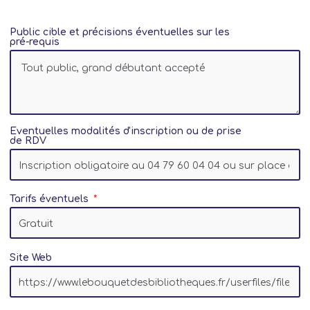
Déclic (hauts de chambéry)
Public cible et précisions éventuelles sur les
Déclic Biollay
pré-requis
Espace Jeunes Coeur de Maurienne
Espace Public Multimédia Lanslebourg Val
Cenis
Espace Public Multimédia Maurienne Galibier
Espace Public Numérique d'Aix les Bains
Eventuelles modalités d'inscription ou de prise
Espace Ressources Santé
de RDV
Espace Socioculturel des Combes
Espace associatif d’Aime - Point Information
Jeunesse, Espace Public Numérique
Tarifs éventuels
Espace numérique de la bibliothèque du
Piochet
Espace saisonniers – Msap Les Menuires
Espace saisonniers – Msap Val Thorens
Site Web
FJT La Clairière FOL73
FOL 73 - Ligue de l'Enseignement