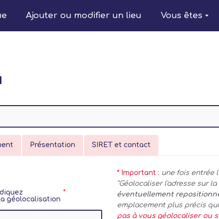
ue
Ajouter ou modifier un lieu
Vous êtes
u
ment
Présentation
SIRET et contact
* Important :
une fois entrée 
"Géolocaliser l'adresse sur l
ndiquez
éventuellement reposition
 géolocalisation
emplacement plus précis qui
pas à vous géolocaliser ou s