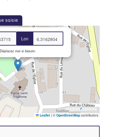
se saisie
Lon
Déplacez moi si besoin
Leaflet
|
©
OpenStreetMap
contributors