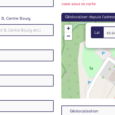
case sous la carte
Géolocaliser depuis l'adres
 B, Centre Bourg
+
Lat
−
Géolocalisation