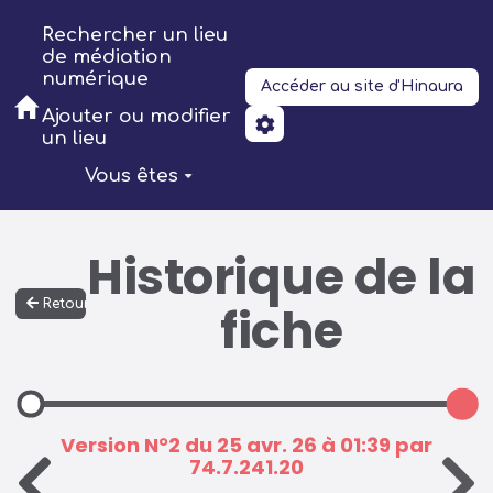
Aller au contenu principal
Rechercher un lieu
de médiation
numérique
Accéder au site d'Hinaura
Ajouter ou modifier
un lieu
Vous êtes
Historique de la
Retour
fiche
Version N°2 du 25 avr. 26 à 01:39 par
74.7.241.20