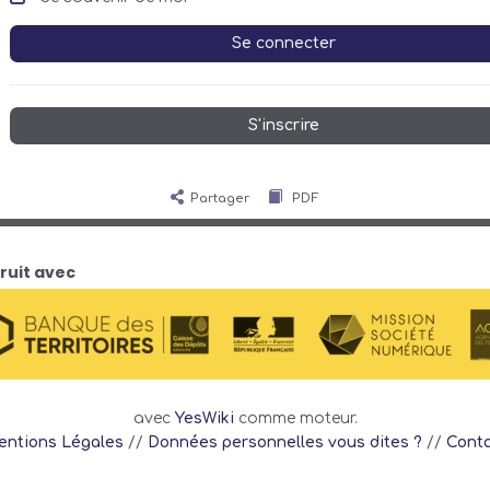
Se connecter
S'inscrire
Partager
PDF
ruit avec
avec
YesWiki
comme moteur.
ntions Légales
//
Données personnelles vous dites ?
//
Cont