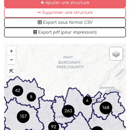
Ajouter une structure
Supprimer une structure
Export sous format CSV
Export pdf (pour impression)
+
−
42
8
6
168
263
157
92