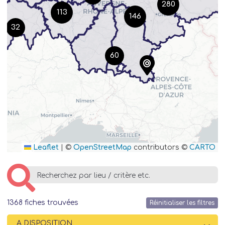
280
113
146
32
60
Leaflet
|
©
OpenStreetMap
contributors ©
CARTO
1368
fiches trouvées
Réinitialiser les filtres
A DISPOSITION