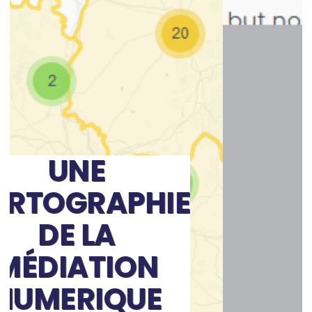
HIE
N
E