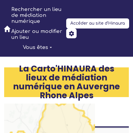
Aller au contenu principal
Rechercher un lieu
de médiation
numérique
Accéder au site d'Hinaura
Ajouter ou modifier
un lieu
Vous êtes
La Carto'HINAURA des
lieux de médiation
numérique en Auvergne
Rhone Alpes