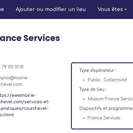
ue
Ajouter ou modifier un lieu
Vous êtes
ance Services
 79 00 01 01
Type d'opérateur :
ploi@mairie-
Public : Collectivité
chevel.com
Type de lieu :
tps://www.mairie-
Maison France Servi
chevel.com/services-et-
s-pratiques/courchevel-
Dispositifs et programme
oi.html
France Services