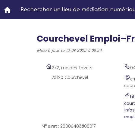
Aller au contenu principal
Rechercher un lieu de médiation numériq
Courchevel Emploi–Fr
Mise à jour le 13-09-2025 à 08:34
372, rue des Tovets
04
73120 Courchevel
em
cour
ht
cour
info
empl
N° siret : 20006403800017