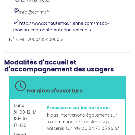
04 79 05 26 67
info@cchmv.fr
http://www.cchautemaurienne.com/msap-
maison-cantonale-antenne-valcenis
N° siret : 20007034000019
Modalités d'accueil et
d'accompagnement des usagers
Horaires d'ouverture
Lundi
Précision·s sur les horaires :
8H30-12H/
Nous intervenons également sur
13H30-
la commune de Lanslebourg
17H30
Valcenis sur rdv au 04 79 05 26 67