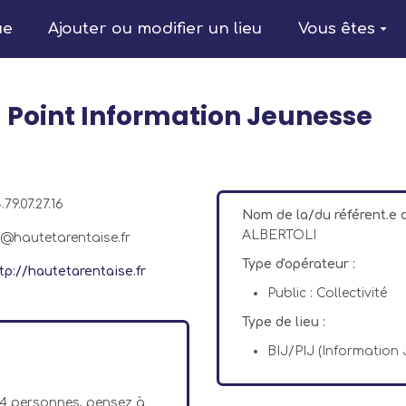
ue
Ajouter ou modifier un lieu
Vous êtes
 Point Information Jeunesse
.79.07.27.16
Nom de la/du référent.e
ALBERTOLI
j@hautetarentaise.fr
Type d'opérateur :
tp://hautetarentaise.fr
Public : Collectivité
Type de lieu :
BIJ/PIJ (Information
 4 personnes, pensez à