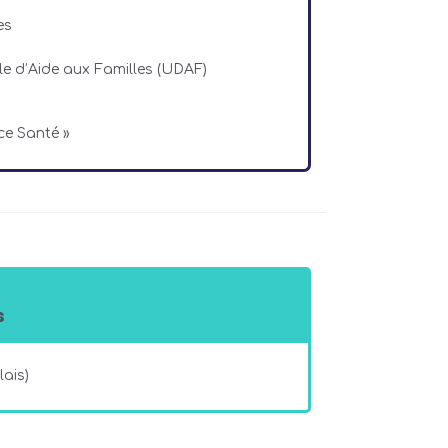
es
 d’Aide aux Familles (UDAF)
e Santé »
s
ais)