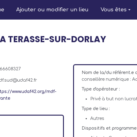
ue
Ajouter ou modifier un lieu
Vous êtes
- LA TERASSE-SUR-DORLAY
766608327
Nom de la/du référent.e 
conseillère numérique : 
df.sud@udaf42.fr
Type d'opérateur :
tps://www.udaf42.org/mdf-
rante
Privé à but non lucrat
Type de lieu :
Autres
Dispositifs et programme