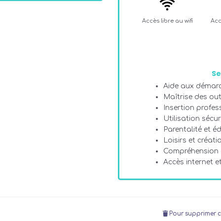
Accès libre au wifi
Acc
Se
Aide aux démarc
Maîtrise des ou
Insertion profes
Utilisation sécu
Parentalité et é
Loisirs et créat
Compréhension
Accès internet e
Pour supprimer c