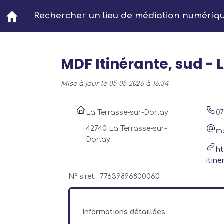
Aller au contenu principal
Rechercher un lieu de médiation numériq
MDF Itinérante, sud 
Mise à jour le 05-05-2026 à 16:34
La Terrasse-sur-Dorlay
0
42740 La Terrasse-sur-
m
Dorlay
ht
itine
N° siret : 77639896800060
Informations détaillées :