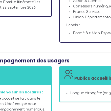
Aidants Connect
Famille Itinérante" les
Conseillers numériqu
t et 22 septembre 2026
France Services
Union Départementale
Labels :
Formé à « Mon Espac
compagnement des usagers
Publics accueilli
sion·s sur les horaires :
Langue étrangère (angl
 accueil se fait dans le
on Udaf équipé pour
compagnement numérique.