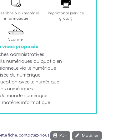
ès libre à du matériel
Imprimante (service
informatique
gratuit)
Scanner
rvices proposés
hes administratives
tils numériques du quotidien
sionnelle via le numérique
risée du numérique
ducation avec le numérique
ions numériques
 du monde numérique
t matériel informatique
PDF
Modifier
ette fiche, contactez-nous