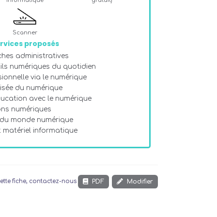
informatique
gratuit)
Scanner
rvices proposés
hes administratives
tils numériques du quotidien
sionnelle via le numérique
risée du numérique
ducation avec le numérique
ions numériques
 du monde numérique
t matériel informatique
PDF
Modifier
ette fiche, contactez-nous