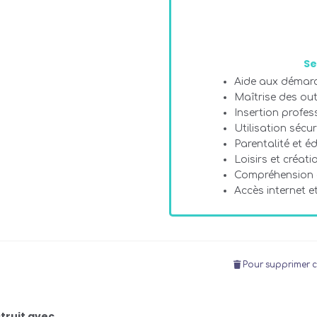
Se
Aide aux démarc
Maîtrise des ou
Insertion profes
Utilisation sécu
Parentalité et é
Loisirs et créat
Compréhension
Accès internet e
Pour supprimer c
truit avec