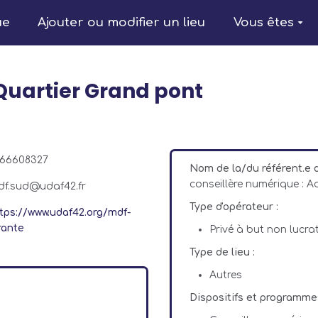
ue
Ajouter ou modifier un lieu
Vous êtes
 Quartier Grand pont
766608327
Nom de la/du référent.e 
conseillère numérique : 
df.sud@udaf42.fr
Type d'opérateur :
tps://www.udaf42.org/mdf-
rante
Privé à but non lucrat
Type de lieu :
Autres
Dispositifs et programme