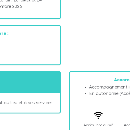
5 juin, 23 juillet et 24
embre 2026
re :
Accom
Accompagnement in
En autonomie (Acc
 au lieu et à ses services
Accès libre au wifi
Acc