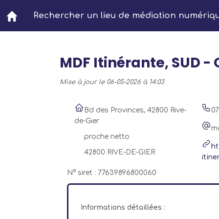
Aller au contenu principal
Rechercher un lieu de médiation numériq
MDF Itinérante, SUD -
Mise à jour le 06-05-2026 à 14:03
Bd des Provinces, 42800 Rive-
0
de-Gier
m
proche netto
ht
42800 RIVE-DE-GIER
itine
N° siret : 77639896800060
Informations détaillées :