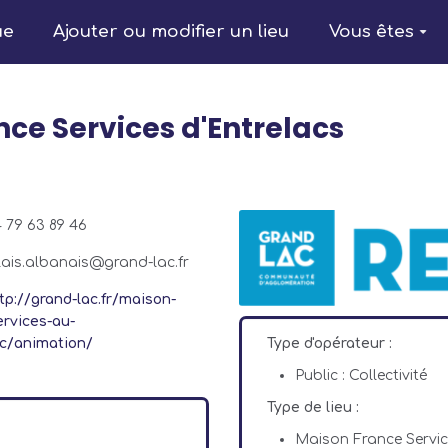
ue
Ajouter ou modifier un lieu
Vous êtes
nce Services d'Entrelacs
 79 63 89 46
lais.albanais@grand-lac.fr
tp://grand-lac.fr/maison-
ervices-au-
Type d'opérateur :
ic/animation/
Public : Collectivité
Type de lieu :
Maison France Servi