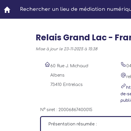
Aller au contenu principal
Rechercher un lieu de médiation numériq
Relais Grand Lac - Fra
Mise à jour le 23-11-2025 à 15:38
60 Rue J. Michaud
04
Albens
re
73410 Entrelacs
ht
de-s
publ
N° siret : 20006867400015
Présentation résumée :