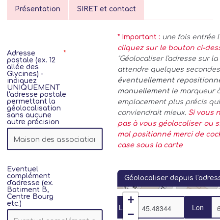
Présentation
SIRET et contact
* Important :
une fois entrée 
cliquez sur le bouton ci-de
Adresse
"Géolocaliser l'adresse sur la 
postale (ex. 12
allée des
attendre quelques secondes.
Glycines) -
éventuellement repositionn
indiquez
UNIQUEMENT
manuellement
le marqueur 
l'adresse postale
permettant la
emplacement plus précis qui
géolocalisation
conviendrait mieux.
Si vous n
sans aucune
autre précision
pas à vous géolocaliser ou si
mal positionné merci de coc
case sous la carte
Eventuel
complément
Géolocaliser depuis l'adres
d'adresse (ex.
Batiment B,
Centre Bourg
+
etc.)
Lat
Lon
−