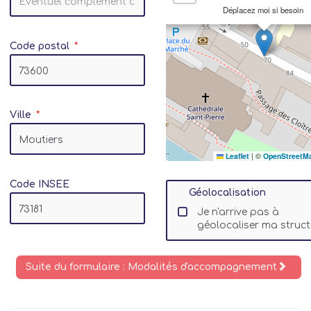
Déplacez moi si besoin
Code postal
Ville
Leaflet
|
©
OpenStreetM
Code INSEE
Géolocalisation
Je n'arrive pas à
géolocaliser ma struct
Suite du formulaire : Modalités d'accompagnement